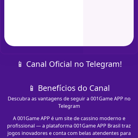
📱 Canal Oficial no Telegram!
📱 Benefícios do Canal
Descubra as vantagens de seguir a 001Game APP no
Telegram
A 001Game APP é um site de cassino moderno e
profissional — a plataforma 001Game APP Brasil traz
jogos inovadores e conta com belas atendentes para