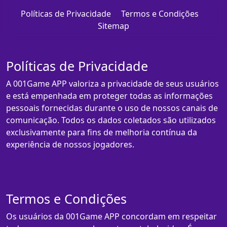
Políticas de Privacidade
Termos e Condições
Sitemap
Políticas de Privacidade
A 001Game APP valoriza a privacidade de seus usuários
e está empenhada em proteger todas as informações
pessoais fornecidas durante o uso de nossos canais de
comunicação. Todos os dados coletados são utilizados
exclusivamente para fins de melhoria contínua da
experiência de nossos jogadores.
Termos e Condições
Os usuários da 001Game APP concordam em respeitar