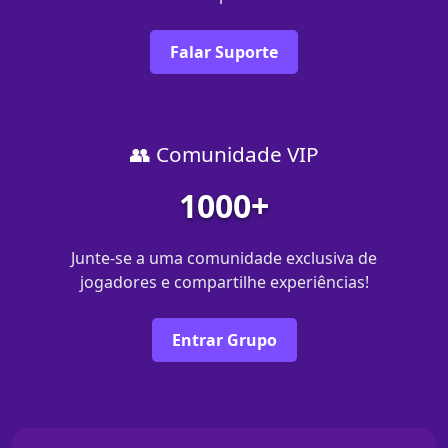
Falar Suporte
👥 Comunidade VIP
1000+
Junte-se a uma comunidade exclusiva de
jogadores e compartilhe experiências!
Entrar Grupo