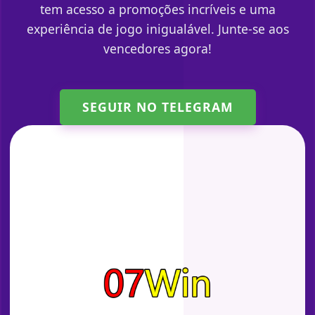
tem acesso a promoções incríveis e uma
experiência de jogo inigualável. Junte-se aos
vencedores agora!
SEGUIR NO TELEGRAM