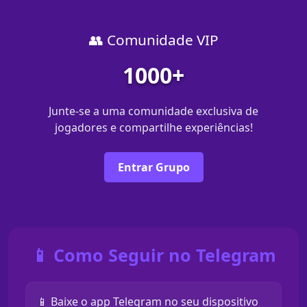
👥 Comunidade VIP
1000+
Junte-se a uma comunidade exclusiva de
jogadores e compartilhe experiências!
Entrar Grupo
📱 Como Seguir no Telegram
📱 Baixe o app Telegram no seu dispositivo