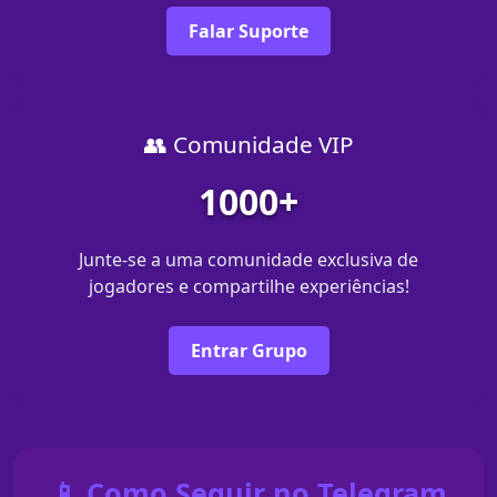
Falar Suporte
👥 Comunidade VIP
1000+
Junte-se a uma comunidade exclusiva de
jogadores e compartilhe experiências!
Entrar Grupo
📱 Como Seguir no Telegram