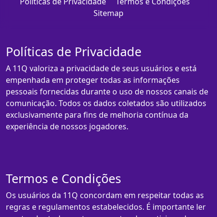
Políticas de Privacidade
Termos e Condições
Sitemap
Políticas de Privacidade
A 11Q valoriza a privacidade de seus usuários e está
empenhada em proteger todas as informações
pessoais fornecidas durante o uso de nossos canais de
comunicação. Todos os dados coletados são utilizados
exclusivamente para fins de melhoria contínua da
experiência de nossos jogadores.
Termos e Condições
Os usuários da 11Q concordam em respeitar todas as
regras e regulamentos estabelecidos. É importante ler