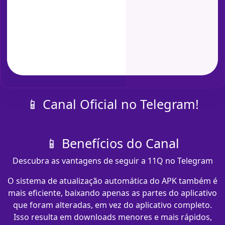
📱 Canal Oficial no Telegram!
📱 Benefícios do Canal
Descubra as vantagens de seguir a 11Q no Telegram
O sistema de atualização automática do APK também é
mais eficiente, baixando apenas as partes do aplicativo
que foram alteradas, em vez do aplicativo completo.
Isso resulta em downloads menores e mais rápidos,