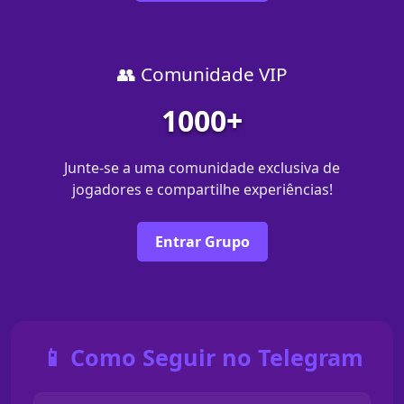
👥 Comunidade VIP
1000+
Junte-se a uma comunidade exclusiva de
jogadores e compartilhe experiências!
Entrar Grupo
📱 Como Seguir no Telegram