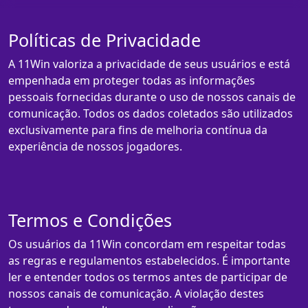
Políticas de Privacidade
A 11Win valoriza a privacidade de seus usuários e está
empenhada em proteger todas as informações
pessoais fornecidas durante o uso de nossos canais de
comunicação. Todos os dados coletados são utilizados
exclusivamente para fins de melhoria contínua da
experiência de nossos jogadores.
Termos e Condições
Os usuários da 11Win concordam em respeitar todas
as regras e regulamentos estabelecidos. É importante
ler e entender todos os termos antes de participar de
nossos canais de comunicação. A violação destes