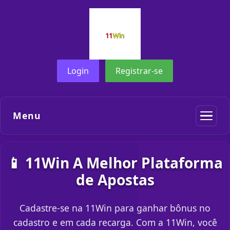
Login
Registrar-se
Menu
📱 11Win A Melhor Plataforma
de Apostas
Cadastre-se na 11Win para ganhar bônus no
cadastro e em cada recarga. Com a 11Win, você