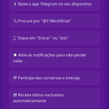
📱 Baixe o app Telegram no seu dispositivo
🔍 Procure por "@11WinOficial"
👆 Toque em "Entrar" ou "Join"
🔔 Ative as notificações para não perder
nada
💬 Participe das conversas e interaja
🎁 Receba bônus exclusivos
automaticamente