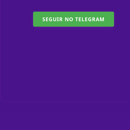
SEGUIR NO TELEGRAM