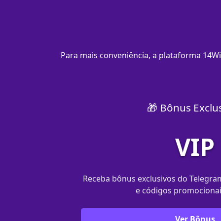
Para mais conveniência, a plataforma 14Wi
🎁 Bônus Exclu
VIP
Receba bônus exclusivos do Telegra
e códigos promocionai
Ver Bônus