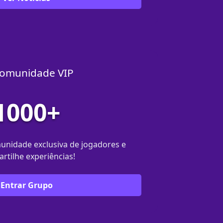
Comunidade VIP
1000+
unidade exclusiva de jogadores e
rtilhe experiências!
Entrar Grupo