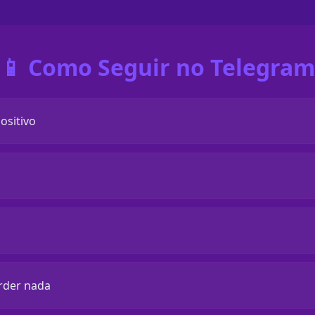
📱 Como Seguir no Telegram
ositivo
erder nada