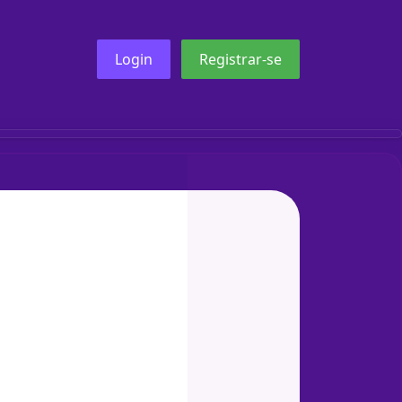
Login
Registrar-se