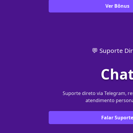
Ver Bônus
💬 Suporte Di
Cha
Suporte direto via Telegram, r
atendimento persona
Falar Suport