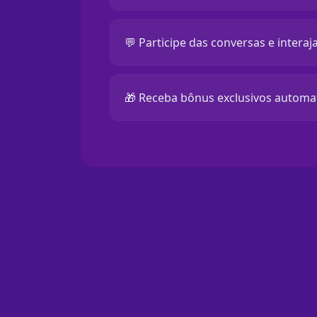
💬 Participe das conversas e interaj
🎁 Receba bônus exclusivos autom