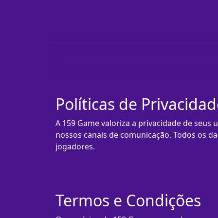
Políticas de Privacida
A 159 Game valoriza a privacidade de seus
nossos canais de comunicação. Todos os dad
jogadores.
Termos e Condições