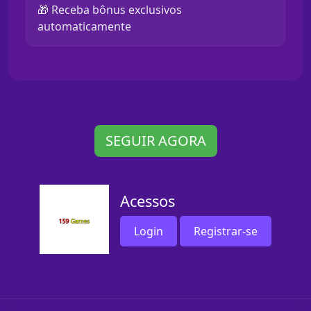
🎁 Receba bônus exclusivos
automaticamente
SEGUIR AGORA
Acessos
Login
Registrar-se