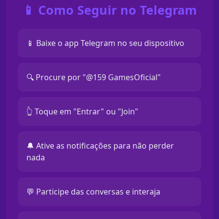
📱 Como Seguir no Telegram
📱 Baixe o app Telegram no seu dispositivo
🔍 Procure por "@159 GamesOficial"
👆 Toque em "Entrar" ou "Join"
🔔 Ative as notificações para não perder
nada
💬 Participe das conversas e interaja