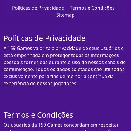
Políticas de Privacidade
Termos e Condições
Sitemap
Políticas de Privacidade
A 159 Games valoriza a privacidade de seus usuários e
está empenhada em proteger todas as informações
pessoais fornecidas durante o uso de nossos canais de
comunicação. Todos os dados coletados são utilizados
exclusivamente para fins de melhoria contínua da
experiência de nossos jogadores.
Termos e Condições
Os usuários da 159 Games concordam em respeitar