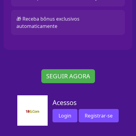
🎁 Receba bônus exclusivos
automaticamente
SEGUIR AGORA
Acessos
Login
Registrar-se