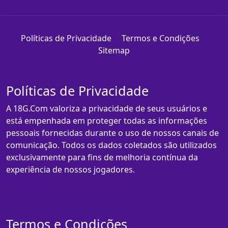
Políticas de Privacidade
Termos e Condições
Sitemap
Políticas de Privacidade
A 18G.Com valoriza a privacidade de seus usuários e
está empenhada em proteger todas as informações
pessoais fornecidas durante o uso de nossos canais de
comunicação. Todos os dados coletados são utilizados
exclusivamente para fins de melhoria contínua da
experiência de nossos jogadores.
Termos e Condições