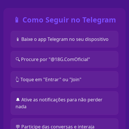
📱 Como Seguir no Telegram
📱 Baixe o app Telegram no seu dispositivo
🔍 Procure por "@18G.ComOficial"
👆 Toque em "Entrar" ou "Join"
🔔 Ative as notificações para não perder
nada
💬 Participe das conversas e interaja