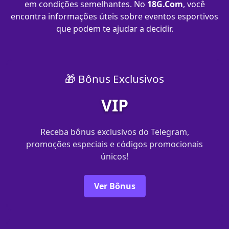
em condições semelhantes. No
18G.Com
, você
encontra informações úteis sobre eventos esportivos
que podem te ajudar a decidir.
🎁 Bônus Exclusivos
VIP
Receba bônus exclusivos do Telegram,
promoções especiais e códigos promocionais
únicos!
Ver Bônus