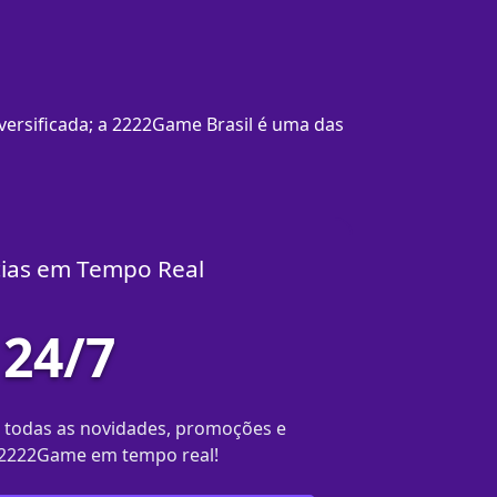
m
ersificada; a 2222Game Brasil é uma das
cias em Tempo Real
24/7
e todas as novidades, promoções e
 2222Game em tempo real!