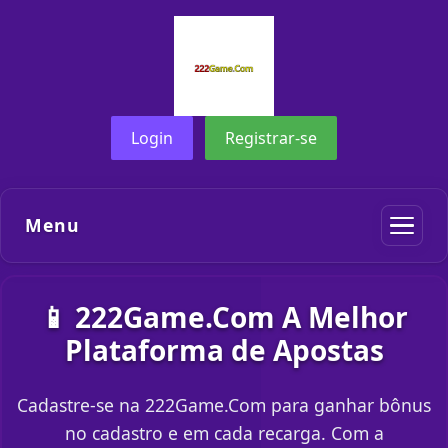
Login
Registrar-se
Menu
📱 222Game.Com A Melhor
Plataforma de Apostas
Cadastre-se na 222Game.Com para ganhar bônus
no cadastro e em cada recarga. Com a