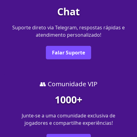
Chat
Suporte direto via Telegram, respostas rápidas e
atendimento personalizado!
Falar Suporte
👥 Comunidade VIP
1000+
Junte-se a uma comunidade exclusiva de
jogadores e compartilhe experiências!