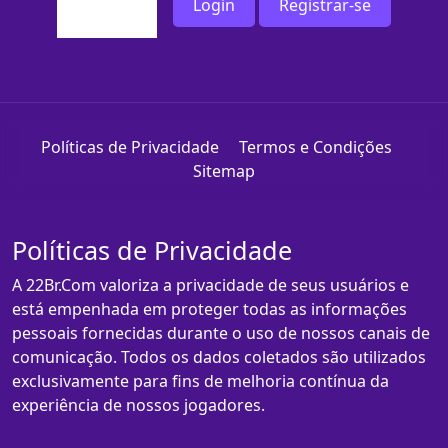
Login
Registrar-se
Políticas de Privacidade
Termos e Condições
Sitemap
Políticas de Privacidade
A 22Br.Com valoriza a privacidade de seus usuários e
está empenhada em proteger todas as informações
pessoais fornecidas durante o uso de nossos canais de
comunicação. Todos os dados coletados são utilizados
exclusivamente para fins de melhoria contínua da
experiência de nossos jogadores.