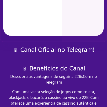
📱 Canal Oficial no Telegram!
📱 Benefícios do Canal
Descubra as vantagens de seguir a 22Br.Com no
Telegram
Com uma vasta seleção de jogos como roleta,
blackjack, e bacará, o cassino ao vivo do 22Br.Com
oferece uma experiência de cassino autêntica e