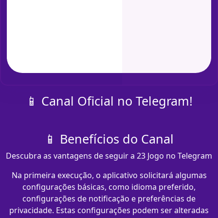
📱 Canal Oficial no Telegram!
📱 Benefícios do Canal
Descubra as vantagens de seguir a 23 Jogo no Telegram
Na primeira execução, o aplicativo solicitará algumas
configurações básicas, como idioma preferido,
configurações de notificação e preferências de
privacidade. Estas configurações podem ser alteradas