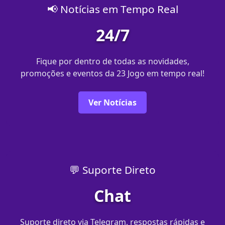
📢 Notícias em Tempo Real
24/7
Fique por dentro de todas as novidades,
promoções e eventos da 23 Jogo em tempo real!
Ver Notícias
💬 Suporte Direto
Chat
Suporte direto via Telegram, respostas rápidas e