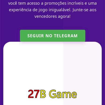
você tem acesso a promoções incríveis e uma
experiência de jogo inigualável. Junte-se aos
vencedores agora!
SEGUIR NO TELEGRAM