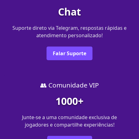
Chat
Suporte direto via Telegram, respostas rápidas e
atendimento personalizado!
Falar Suporte
👥 Comunidade VIP
1000+
Junte-se a uma comunidade exclusiva de
jogadores e compartilhe experiências!