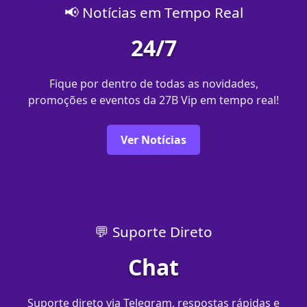
📢 Notícias em Tempo Real
24/7
Fique por dentro de todas as novidades,
promoções e eventos da 27B Vip em tempo real!
Ver Notícias
💬 Suporte Direto
Chat
Suporte direto via Telegram, respostas rápidas e