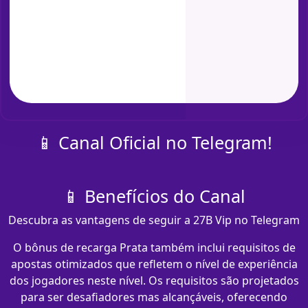
📱 Canal Oficial no Telegram!
📱 Benefícios do Canal
Descubra as vantagens de seguir a 27B Vip no Telegram
O bônus de recarga Prata também inclui requisitos de
apostas otimizados que refletem o nível de experiência
dos jogadores neste nível. Os requisitos são projetados
para ser desafiadores mas alcançáveis, oferecendo