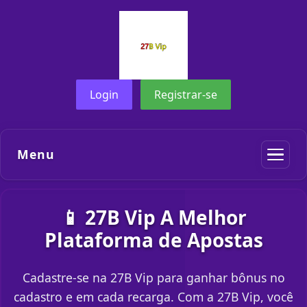
Login
Registrar-se
Menu
📱 27B Vip A Melhor
Plataforma de Apostas
Cadastre-se na 27B Vip para ganhar bônus no
cadastro e em cada recarga. Com a 27B Vip, você