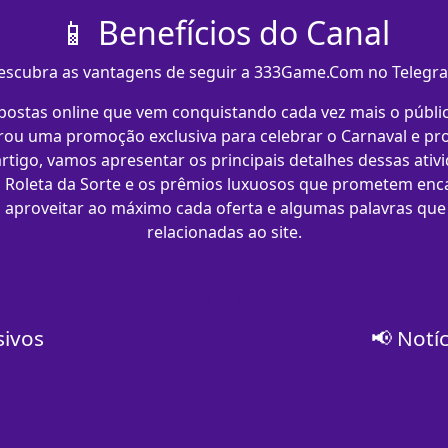
📱 Benefícios do Canal
escubra as vantagens de seguir a 333Game.Com no Telegr
ostas online que vem conquistando cada vez mais o público
arou uma promoção exclusiva para celebrar o Carnaval e pr
rtigo, vamos apresentar os principais detalhes dessas ativ
 Roleta da Sorte e os prêmios luxuosos que prometem encan
aproveitar ao máximo cada oferta e algumas palavras que
relacionadas ao site.
sivos
📢 Notí