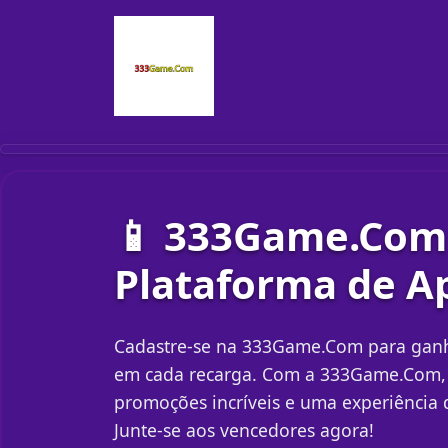
📱 333Game.Com
Plataforma de A
Cadastre-se na 333Game.Com para ganh
em cada recarga. Com a 333Game.Com, 
promoções incríveis e uma experiência d
Junte-se aos vencedores agora!