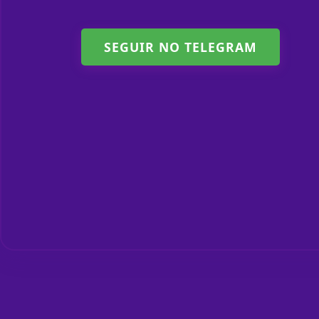
SEGUIR NO TELEGRAM