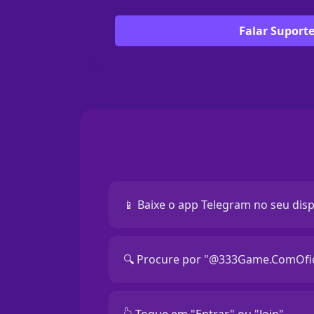
Falar Suport
📱 Baixe o app Telegram no seu disp
🔍 Procure por "@333Game.ComOfic