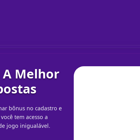
 A Melhor
postas
ar bônus no cadastro e
você tem acesso a
e jogo inigualável.