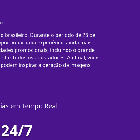
am
 brasileiro. Durante o período de 28 de
oporcionar uma experiência ainda mais
idades promocionais, incluindo o grande
tar todos os apostadores. Ao final, você
 podem inspirar a geração de imagens
cias em Tempo Real
24/7