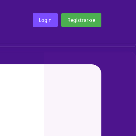
Login
Registrar-se