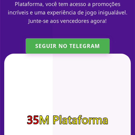
Plataforma, você tem acesso a promoções
incríveis e uma experiência de jogo inigualável.
Junte-se aos vencedores agora!
SEGUIR NO TELEGRAM