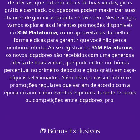
de ofertas, que incluem bônus de boas-vindas, giros
grátis e cashback, os jogadores podem maximizar suas
chances de ganhar enquanto se divertem. Neste artigo,
vamos explorar as diferentes promoções disponíveis
no
35M Plataforma
, como aproveitá-las da melhor
forma e dicas para garantir que você não perca
nenhuma oferta. Ao se registrar no
35M Plataforma
,
os novos jogadores são recebidos com uma generosa
oferta de boas-vindas, que pode incluir um bônus
percentual no primeiro depósito e giros grátis em caça-
níqueis selecionados. Além disso, o cassino oferece
promoções regulares que variam de acordo com a
época do ano, como eventos especiais durante feriados
ou competições entre jogadores, pro.
🎁 Bônus Exclusivos