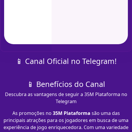
📱 Canal Oficial no Telegram!
📱 Benefícios do Canal
Descubra as vantagens de seguir a 35M Plataforma no
Telegram
As promoções no
35M Plataforma
são uma das
principais atrações para os jogadores em busca de uma
experiência de jogo enriquecedora. Com uma variedade