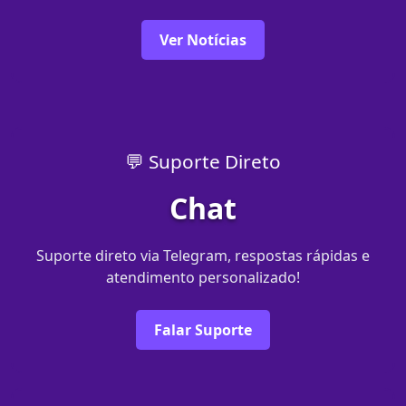
Ver Notícias
💬 Suporte Direto
Chat
Suporte direto via Telegram, respostas rápidas e
atendimento personalizado!
Falar Suporte