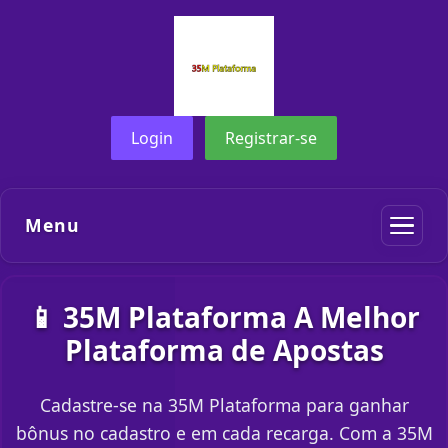
Login
Registrar-se
Menu
📱 35M Plataforma A Melhor
Plataforma de Apostas
Cadastre-se na 35M Plataforma para ganhar
bônus no cadastro e em cada recarga. Com a 35M