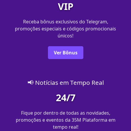
VIP
Receba bônus exclusivos do Telegram,
promoções especiais e códigos promocionais
únicos!
Ver Bônus
📢 Notícias em Tempo Real
24/7
Fique por dentro de todas as novidades,
promoções e eventos da 35M Plataforma em
tempo real!