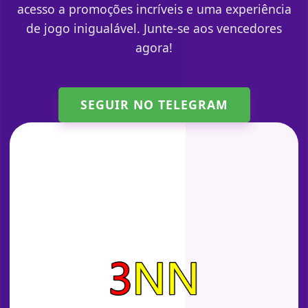
acesso a promoções incríveis e uma experiência
de jogo inigualável. Junte-se aos vencedores
agora!
SEGUIR NO TELEGRAM