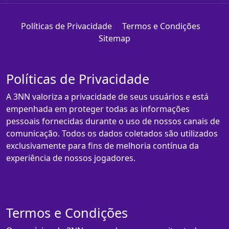
Políticas de Privacidade
Termos e Condições
Sitemap
Políticas de Privacidade
A 3NN valoriza a privacidade de seus usuários e está
empenhada em proteger todas as informações
pessoais fornecidas durante o uso de nossos canais de
comunicação. Todos os dados coletados são utilizados
exclusivamente para fins de melhoria contínua da
experiência de nossos jogadores.
Termos e Condições