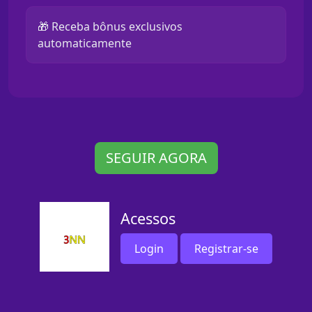
🎁 Receba bônus exclusivos
automaticamente
SEGUIR AGORA
Acessos
Login
Registrar-se