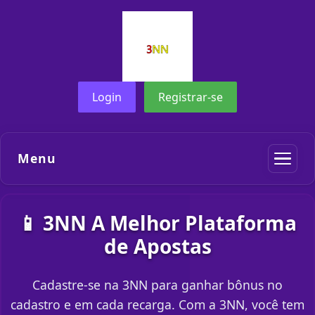
Login
Registrar-se
Menu
📱 3NN A Melhor Plataforma
de Apostas
Cadastre-se na 3NN para ganhar bônus no
cadastro e em cada recarga. Com a 3NN, você tem