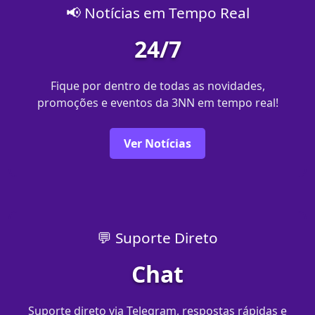
📢 Notícias em Tempo Real
24/7
Fique por dentro de todas as novidades,
promoções e eventos da 3NN em tempo real!
Ver Notícias
💬 Suporte Direto
Chat
Suporte direto via Telegram, respostas rápidas e