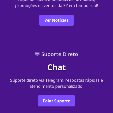
promoções e eventos da 3Z em tempo real!
Ver Notícias
💬 Suporte Direto
Chat
Suporte direto via Telegram, respostas rápidas e
atendimento personalizado!
Falar Suporte