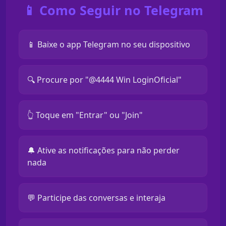
📱 Como Seguir no Telegram
📱 Baixe o app Telegram no seu dispositivo
🔍 Procure por "@4444 Win LoginOficial"
👆 Toque em "Entrar" ou "Join"
🔔 Ative as notificações para não perder
nada
💬 Participe das conversas e interaja