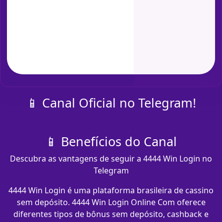
📱 Canal Oficial no Telegram!
📱 Benefícios do Canal
Descubra as vantagens de seguir a 4444 Win Login no
Telegram
4444 Win Login é uma plataforma brasileira de cassino
sem depósito. 4444 Win Login Online Com oferece
diferentes tipos de bônus sem depósito, cashback e