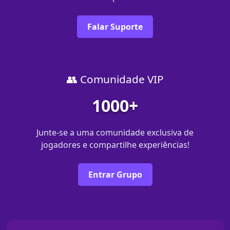
Falar Suporte
👥 Comunidade VIP
1000+
Junte-se a uma comunidade exclusiva de
jogadores e compartilhe experiências!
Entrar Grupo