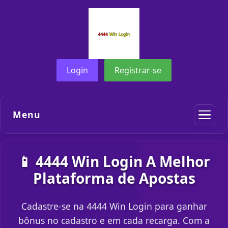
Login
Registrar-se
Menu
📱 4444 Win Login A Melhor
Plataforma de Apostas
Cadastre-se na 4444 Win Login para ganhar
bônus no cadastro e em cada recarga. Com a