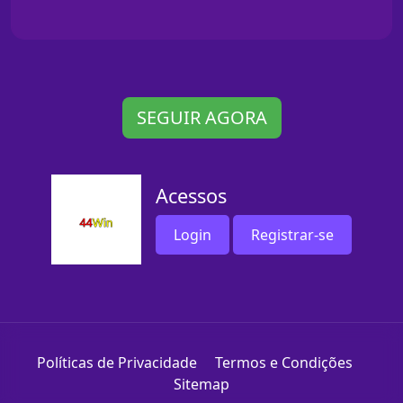
SEGUIR AGORA
Acessos
Login
Registrar-se
Políticas de Privacidade
Termos e Condições
Sitemap