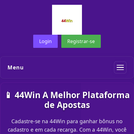
Login
Registrar-se
Menu
📱 44Win A Melhor Plataforma
de Apostas
Cadastre-se na 44Win para ganhar bônus no
cadastro e em cada recarga. Com a 44Win, você