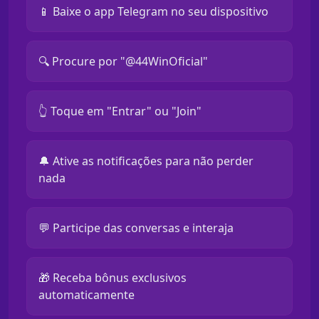
📱 Baixe o app Telegram no seu dispositivo
🔍 Procure por "@44WinOficial"
👆 Toque em "Entrar" ou "Join"
🔔 Ative as notificações para não perder
nada
💬 Participe das conversas e interaja
🎁 Receba bônus exclusivos
automaticamente