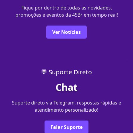
Fique por dentro de todas as novidades,
promoções e eventos da 45Br em tempo real!
Ver Notícias
💬 Suporte Direto
Chat
Suporte direto via Telegram, respostas rápidas e
atendimento personalizado!
Falar Suporte