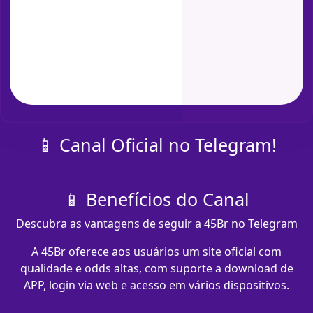
📱 Canal Oficial no Telegram!
📱 Benefícios do Canal
Descubra as vantagens de seguir a 45Br no Telegram
A 45Br oferece aos usuários um site oficial com
qualidade e odds altas, com suporte a download de
APP, login via web e acesso em vários dispositivos.