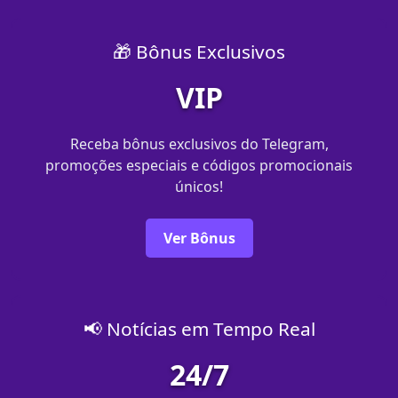
🎁 Bônus Exclusivos
VIP
Receba bônus exclusivos do Telegram,
promoções especiais e códigos promocionais
únicos!
Ver Bônus
📢 Notícias em Tempo Real
24/7