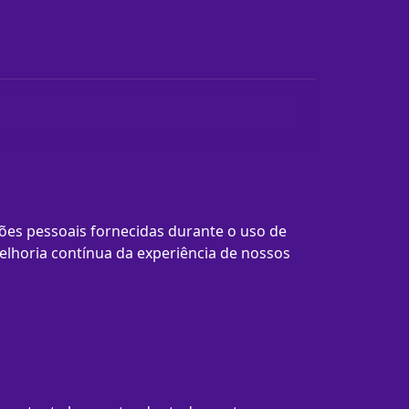
ões pessoais fornecidas durante o uso de
elhoria contínua da experiência de nossos