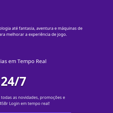
m
ologia até fantasia, aventura e máquinas de
ara melhorar a experiência de jogo.
cias em Tempo Real
24/7
e todas as novidades, promoções e
45Br Login em tempo real!