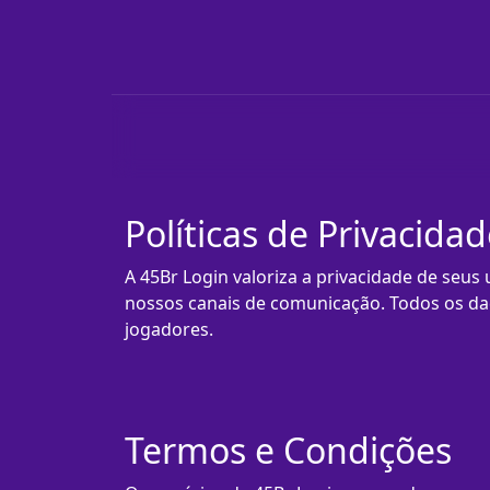
Políticas de Privacida
A 45Br Login valoriza a privacidade de seu
nossos canais de comunicação. Todos os dad
jogadores.
Termos e Condições