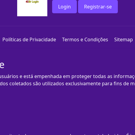
Login
Registrar-se
Políticas de Privacidade
Termos e Condições
Sitemap
de
s usuários e está empenhada em proteger todas as informaç
os coletados são utilizados exclusivamente para fins de m