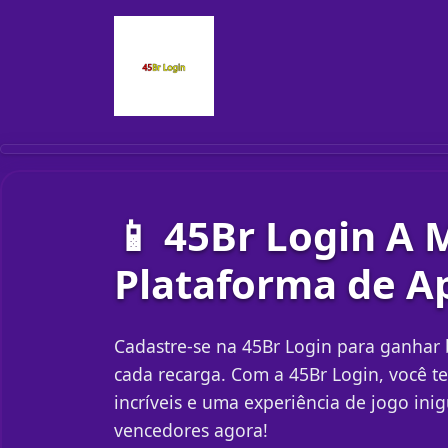
📱 45Br Login A 
Plataforma de A
Cadastre-se na 45Br Login para ganhar
cada recarga. Com a 45Br Login, você 
incríveis e uma experiência de jogo inig
vencedores agora!