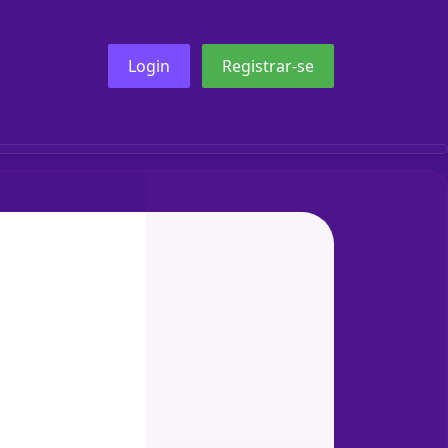
Login
Registrar-se