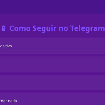
📱 Como Seguir no Telegram
ositivo
erder nada