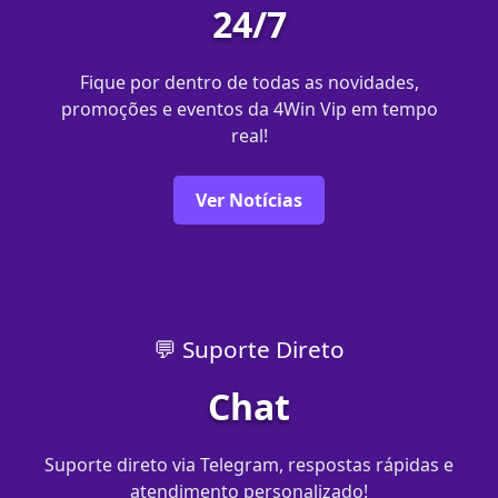
24/7
Fique por dentro de todas as novidades,
promoções e eventos da 4Win Vip em tempo
real!
Ver Notícias
💬 Suporte Direto
Chat
Suporte direto via Telegram, respostas rápidas e
atendimento personalizado!