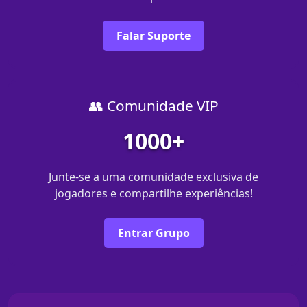
Falar Suporte
👥 Comunidade VIP
1000+
Junte-se a uma comunidade exclusiva de
jogadores e compartilhe experiências!
Entrar Grupo