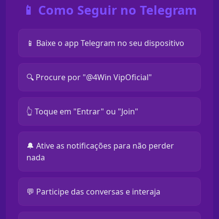
📱 Como Seguir no Telegram
📱 Baixe o app Telegram no seu dispositivo
🔍 Procure por "@4Win VipOficial"
👆 Toque em "Entrar" ou "Join"
🔔 Ative as notificações para não perder
nada
💬 Participe das conversas e interaja