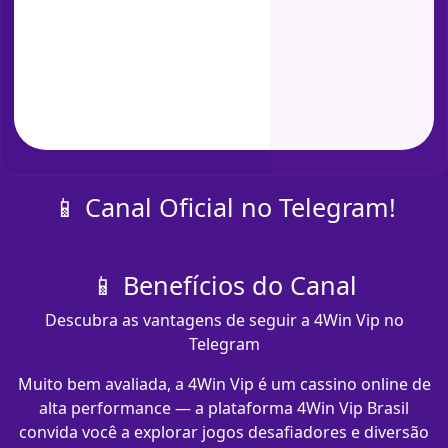
📱 Canal Oficial no Telegram!
📱 Benefícios do Canal
Descubra as vantagens de seguir a 4Win Vip no
Telegram
Muito bem avaliada, a 4Win Vip é um cassino online de
alta performance — a plataforma 4Win Vip Brasil
convida você a explorar jogos desafiadores e diversão