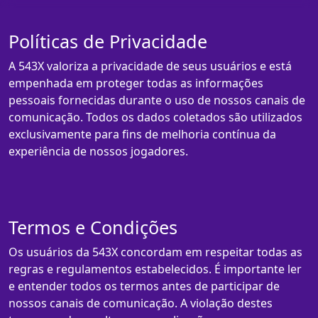
Políticas de Privacidade
A 543X valoriza a privacidade de seus usuários e está
empenhada em proteger todas as informações
pessoais fornecidas durante o uso de nossos canais de
comunicação. Todos os dados coletados são utilizados
exclusivamente para fins de melhoria contínua da
experiência de nossos jogadores.
Termos e Condições
Os usuários da 543X concordam em respeitar todas as
regras e regulamentos estabelecidos. É importante ler
e entender todos os termos antes de participar de
nossos canais de comunicação. A violação destes