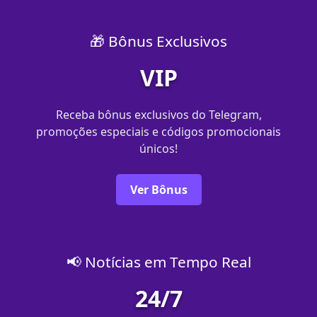
🎁 Bônus Exclusivos
VIP
Receba bônus exclusivos do Telegram,
promoções especiais e códigos promocionais
únicos!
Ver Bônus
📢 Notícias em Tempo Real
24/7