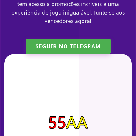
tem acesso a promoções incríveis e uma
experiência de jogo inigualável. Junte-se aos
vencedores agora!
SEGUIR NO TELEGRAM