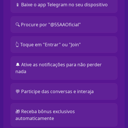
📱 Baixe o app Telegram no seu dispositivo
🔍 Procure por "@55AAOficial"
👆 Toque em "Entrar" ou "Join"
🔔 Ative as notificações para não perder
nada
💬 Participe das conversas e interaja
🎁 Receba bônus exclusivos
automaticamente