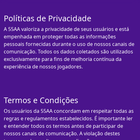
Políticas de Privacidade
A 55AA valoriza a privacidade de seus usuários e está
empenhada em proteger todas as informações
pessoais fornecidas durante o uso de nossos canais de
comunicação. Todos os dados coletados são utilizados
exclusivamente para fins de melhoria contínua da
experiência de nossos jogadores.
Termos e Condições
Os usuários da 55AA concordam em respeitar todas as
regras e regulamentos estabelecidos. É importante ler
e entender todos os termos antes de participar de
nossos canais de comunicação. A violação destes