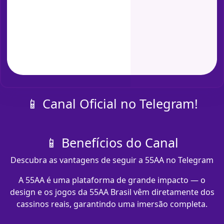
📱 Canal Oficial no Telegram!
📱 Benefícios do Canal
Descubra as vantagens de seguir a 55AA no Telegram
A 55AA é uma plataforma de grande impacto — o
design e os jogos da 55AA Brasil vêm diretamente dos
cassinos reais, garantindo uma imersão completa.