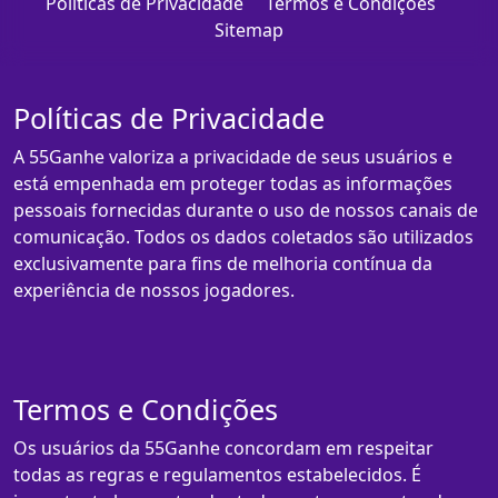
Políticas de Privacidade
Termos e Condições
Sitemap
Políticas de Privacidade
A 55Ganhe valoriza a privacidade de seus usuários e
está empenhada em proteger todas as informações
pessoais fornecidas durante o uso de nossos canais de
comunicação. Todos os dados coletados são utilizados
exclusivamente para fins de melhoria contínua da
experiência de nossos jogadores.
Termos e Condições
Os usuários da 55Ganhe concordam em respeitar
todas as regras e regulamentos estabelecidos. É