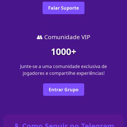
Falar Suporte
👥 Comunidade VIP
1000+
Junte-se a uma comunidade exclusiva de
jogadores e compartilhe experiências!
Entrar Grupo
📱 Como Seguir no Telegram