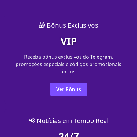
🎁 Bônus Exclusivos
VIP
Receba bônus exclusivos do Telegram,
promoções especiais e códigos promocionais
únicos!
Ver Bônus
📢 Notícias em Tempo Real
24/7