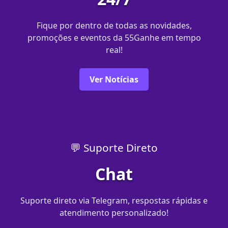
Fique por dentro de todas as novidades,
promoções e eventos da 55Ganhe em tempo
real!
Ver Notícias
💬 Suporte Direto
Chat
Suporte direto via Telegram, respostas rápidas e
atendimento personalizado!