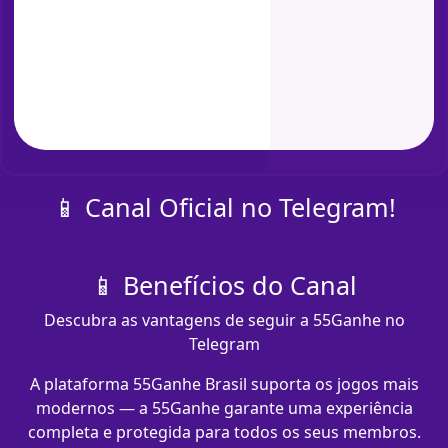
📱 Canal Oficial no Telegram!
📱 Benefícios do Canal
Descubra as vantagens de seguir a 55Ganhe no
Telegram
A plataforma 55Ganhe Brasil suporta os jogos mais
modernos — a 55Ganhe garante uma experiência
completa e protegida para todos os seus membros.