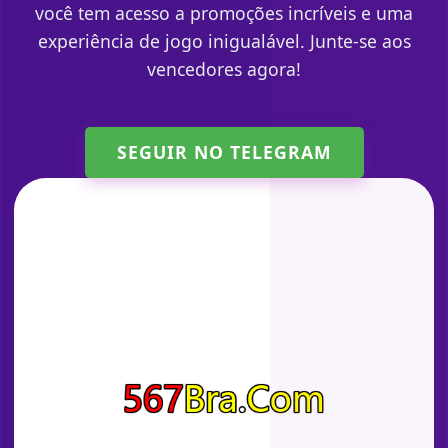
você tem acesso a promoções incríveis e uma
experiência de jogo inigualável. Junte-se aos
vencedores agora!
SEGUIR NO TELEGRAM