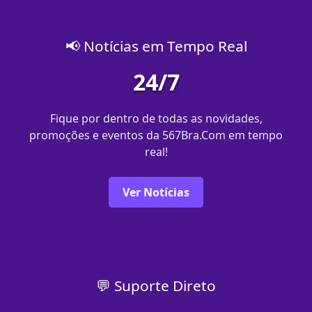
📢 Notícias em Tempo Real
24/7
Fique por dentro de todas as novidades,
promoções e eventos da 567Bra.Com em tempo
real!
Ver Notícias
💬 Suporte Direto