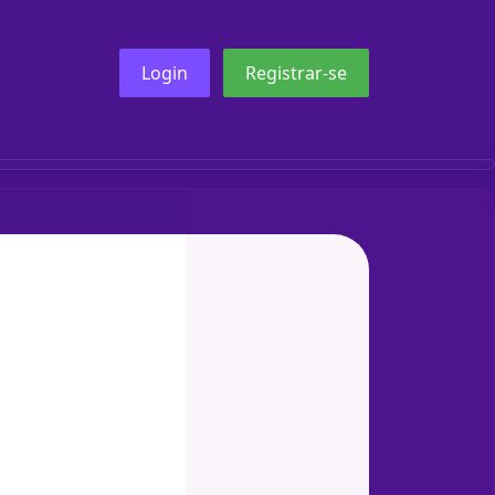
Login
Registrar-se