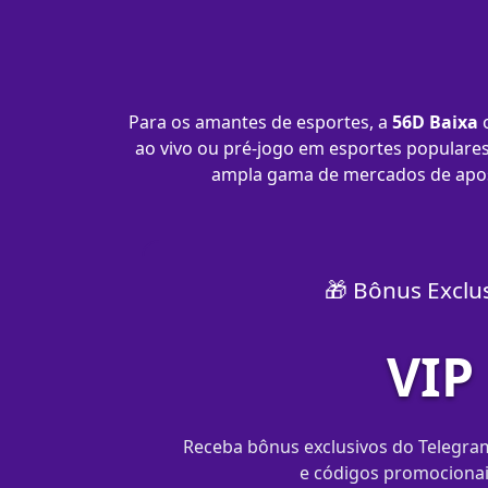
Para os amantes de esportes, a
56D Baixa
o
ao vivo ou pré-jogo em esportes populares
ampla gama de mercados de apos
🎁 Bônus Exclu
VIP
Receba bônus exclusivos do Telegra
e códigos promocionai