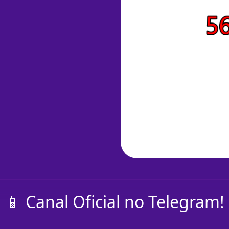
📱 Canal Oficial no Telegram!