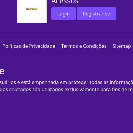
Acessos
Login
Registrar-se
Políticas de Privacidade
Termos e Condições
Sitemap
de
 usuários e está empenhada em proteger todas as informaçõ
os coletados são utilizados exclusivamente para fins de m