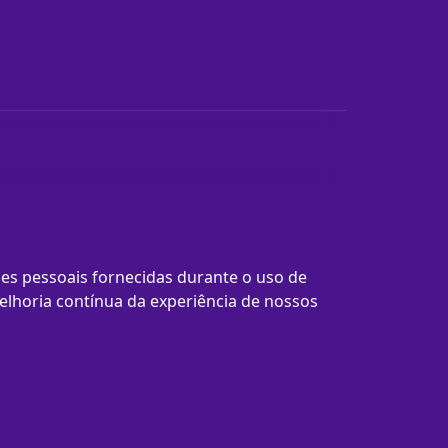
es pessoais fornecidas durante o uso de
elhoria contínua da experiência de nossos