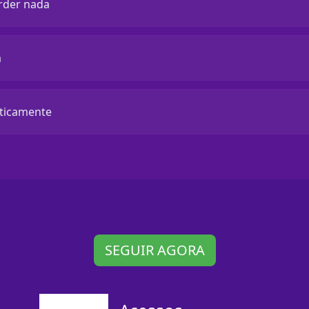
erder nada
a
aticamente
SEGUIR AGORA