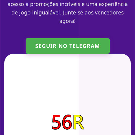
acesso a promoções incríveis e uma experiência
de jogo inigualável. Junte-se aos vencedores
agora!
SEGUIR NO TELEGRAM