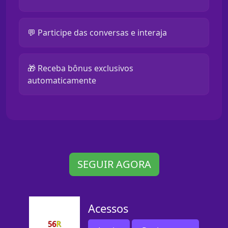
💬 Participe das conversas e interaja
🎁 Receba bônus exclusivos
automaticamente
SEGUIR AGORA
Acessos