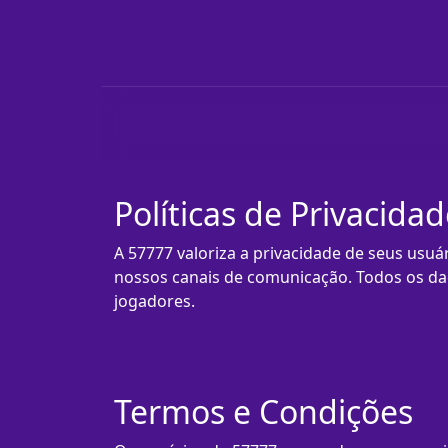
Políticas de Privacida
A 57777 valoriza a privacidade de seus usu
nossos canais de comunicação. Todos os dad
jogadores.
Termos e Condições