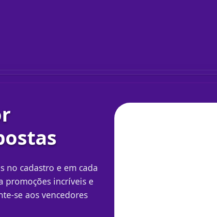
or
postas
s no cadastro e em cada
a promoções incríveis e
unte-se aos vencedores