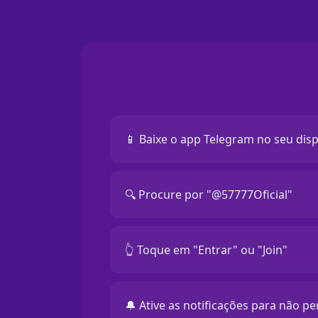
📱 Baixe o app Telegram no seu disp
🔍 Procure por "@57777Oficial"
👆 Toque em "Entrar" ou "Join"
🔔 Ative as notificações para não p