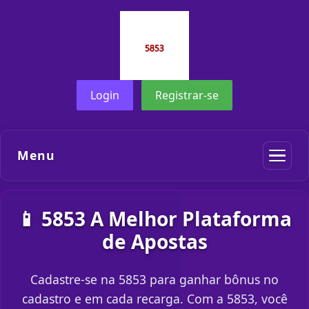
Login
Registrar-se
Menu
📱 5853 A Melhor Plataforma
de Apostas
Cadastre-se na 5853 para ganhar bônus no
cadastro e em cada recarga. Com a 5853, você