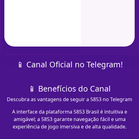
📱 Canal Oficial no Telegram!
📱 Benefícios do Canal
Descubra as vantagens de seguir a 5853 no Telegram
A interface da plataforma 5853 Brasil é intuitiva e
amigável; a 5853 garante navegação fácil e uma
experiência de jogo imersiva e de alta qualidade.