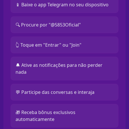
📱 Baixe o app Telegram no seu dispositivo
🔍 Procure por "@5853Oficial"
👆 Toque em "Entrar" ou "Join"
🔔 Ative as notificações para não perder
nada
💬 Participe das conversas e interaja
🎁 Receba bônus exclusivos
automaticamente