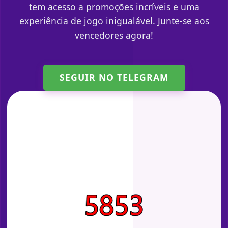
tem acesso a promoções incríveis e uma
experiência de jogo inigualável. Junte-se aos
vencedores agora!
SEGUIR NO TELEGRAM