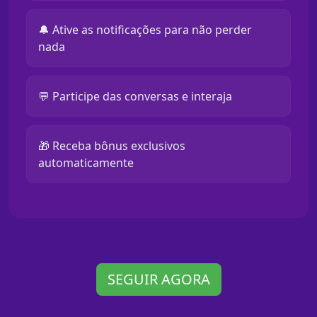
🔔 Ative as notificações para não perder
nada
💬 Participe das conversas e interaja
🎁 Receba bônus exclusivos
automaticamente
SEGUIR AGORA