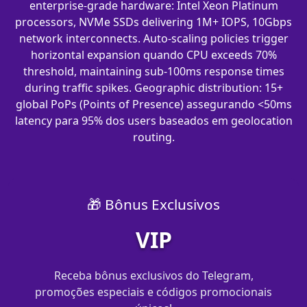
enterprise-grade hardware: Intel Xeon Platinum
processors, NVMe SSDs delivering 1M+ IOPS, 10Gbps
network interconnects. Auto-scaling policies trigger
horizontal expansion quando CPU exceeds 70%
threshold, maintaining sub-100ms response times
during traffic spikes. Geographic distribution: 15+
global PoPs (Points of Presence) assegurando <50ms
latency para 95% dos users baseados em geolocation
routing.
🎁 Bônus Exclusivos
VIP
Receba bônus exclusivos do Telegram,
promoções especiais e códigos promocionais