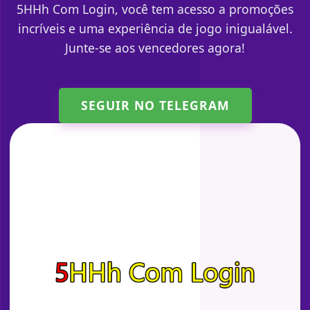
5HHh Com Login, você tem acesso a promoções
incríveis e uma experiência de jogo inigualável.
Junte-se aos vencedores agora!
SEGUIR NO TELEGRAM