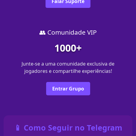
Falar Suporte
👥 Comunidade VIP
1000+
Junte-se a uma comunidade exclusiva de
jogadores e compartilhe experiências!
Entrar Grupo
📱 Como Seguir no Telegram