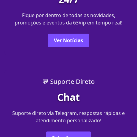
Fique por dentro de todas as novidades,
promoções e eventos da 63Vip em tempo real!
Ver Notícias
💬 Suporte Direto
Chat
Suporte direto via Telegram, respostas rápidas e
atendimento personalizado!