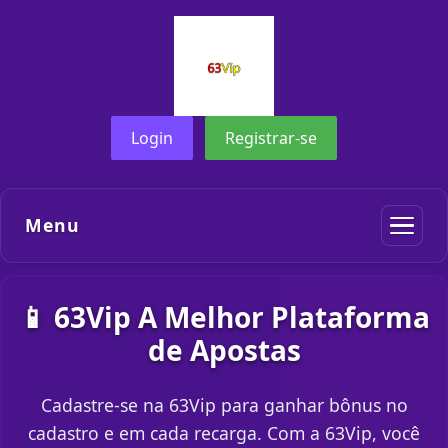
Login
Registrar-se
Menu
📱 63Vip A Melhor Plataforma
de Apostas
Cadastre-se na 63Vip para ganhar bônus no
cadastro e em cada recarga. Com a 63Vip, você