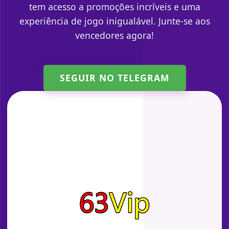
tem acesso a promoções incríveis e uma
experiência de jogo inigualável. Junte-se aos
vencedores agora!
SEGUIR NO TELEGRAM