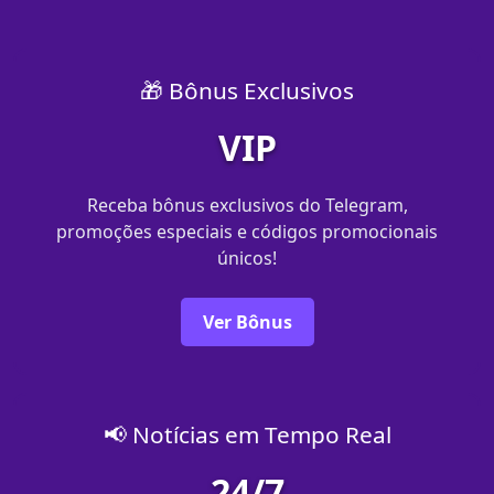
🎁 Bônus Exclusivos
VIP
Receba bônus exclusivos do Telegram,
promoções especiais e códigos promocionais
únicos!
Ver Bônus
📢 Notícias em Tempo Real
24/7