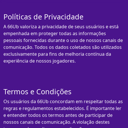
Políticas de Privacidade
A 66Ub valoriza a privacidade de seus usuários e está
empenhada em proteger todas as informações
pessoais fornecidas durante o uso de nossos canais de
comunicação. Todos os dados coletados são utilizados
exclusivamente para fins de melhoria contínua da
experiência de nossos jogadores.
Termos e Condições
Os usuários da 66Ub concordam em respeitar todas as
regras e regulamentos estabelecidos. É importante ler
e entender todos os termos antes de participar de
nossos canais de comunicação. A violação destes