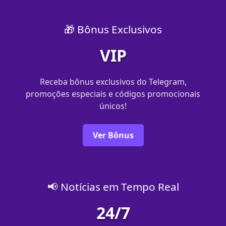
🎁 Bônus Exclusivos
VIP
Receba bônus exclusivos do Telegram,
promoções especiais e códigos promocionais
únicos!
Ver Bônus
📢 Notícias em Tempo Real
24/7