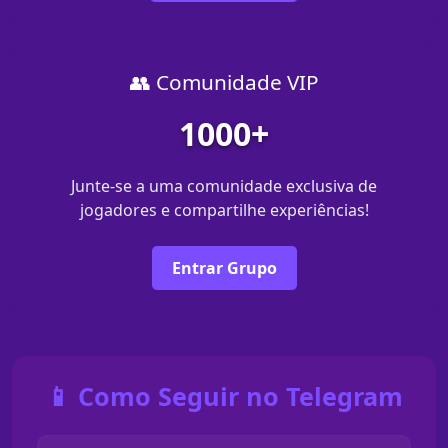
👥 Comunidade VIP
1000+
Junte-se a uma comunidade exclusiva de
jogadores e compartilhe experiências!
Entrar Grupo
📱 Como Seguir no Telegram