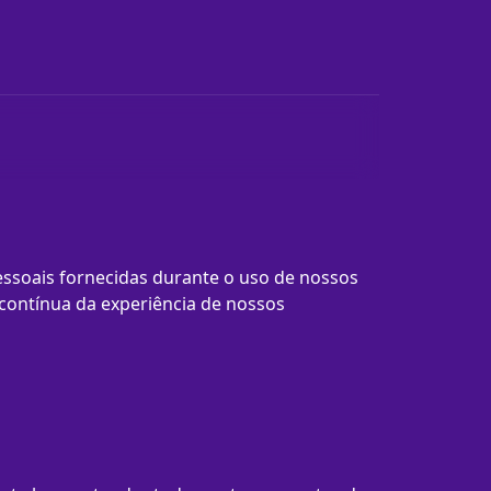
essoais fornecidas durante o uso de nossos
 contínua da experiência de nossos