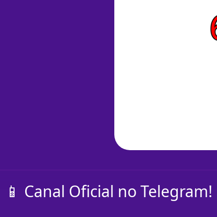
📱 Canal Oficial no Telegram!