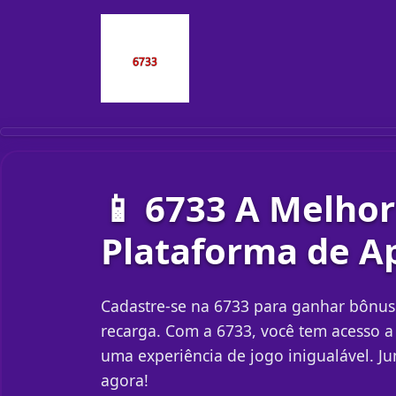
📱 6733 A Melhor
Plataforma de A
Cadastre-se na 6733 para ganhar bônus
recarga. Com a 6733, você tem acesso a
uma experiência de jogo inigualável. J
agora!