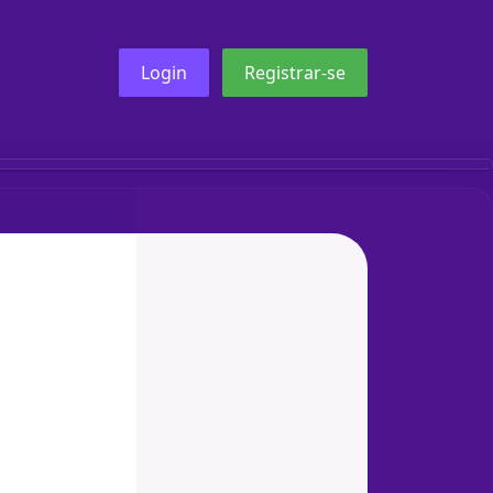
Login
Registrar-se