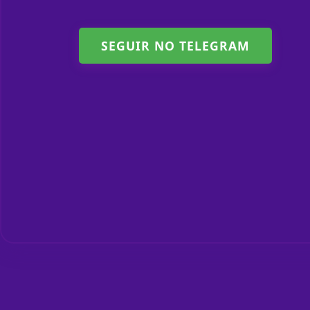
SEGUIR NO TELEGRAM