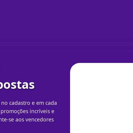
postas
 no cadastro e em cada
 promoções incríveis e
unte-se aos vencedores