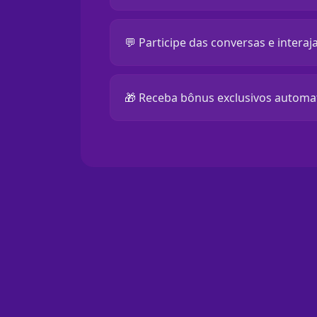
💬 Participe das conversas e interaj
🎁 Receba bônus exclusivos autom