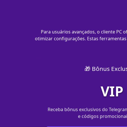
Para usuários avançados, o cliente PC
otimizar configurações. Estas ferramenta
🎁 Bônus Exclu
VIP
Receba bônus exclusivos do Telegra
e códigos promocionai