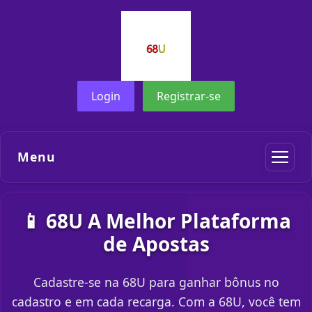
Login
Registrar-se
Menu
📱 68U A Melhor Plataforma
de Apostas
Cadastre-se na 68U para ganhar bônus no
cadastro e em cada recarga. Com a 68U, você tem