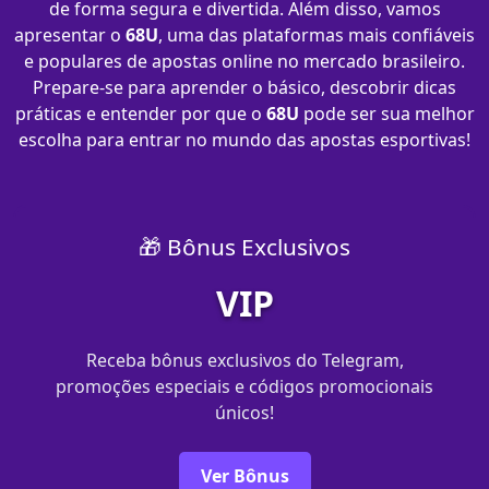
de forma segura e divertida. Além disso, vamos
apresentar o
68U
, uma das plataformas mais confiáveis
e populares de apostas online no mercado brasileiro.
Prepare-se para aprender o básico, descobrir dicas
práticas e entender por que o
68U
pode ser sua melhor
escolha para entrar no mundo das apostas esportivas!
🎁 Bônus Exclusivos
VIP
Receba bônus exclusivos do Telegram,
promoções especiais e códigos promocionais
únicos!
Ver Bônus