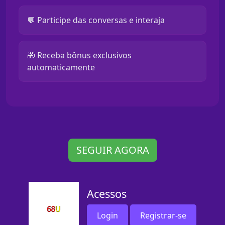
💬 Participe das conversas e interaja
🎁 Receba bônus exclusivos
automaticamente
SEGUIR AGORA
Acessos
Login
Registrar-se