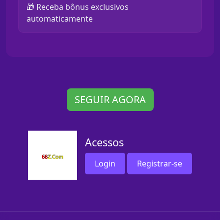
🎁 Receba bônus exclusivos
automaticamente
SEGUIR AGORA
Acessos
Login
Registrar-se