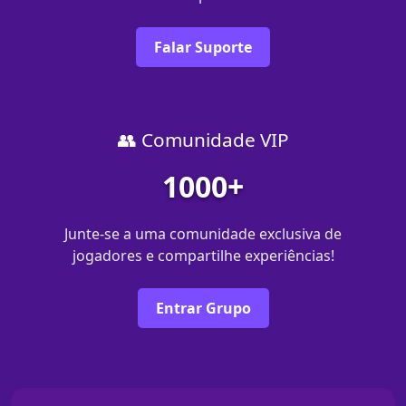
Falar Suporte
👥 Comunidade VIP
1000+
Junte-se a uma comunidade exclusiva de
jogadores e compartilhe experiências!
Entrar Grupo