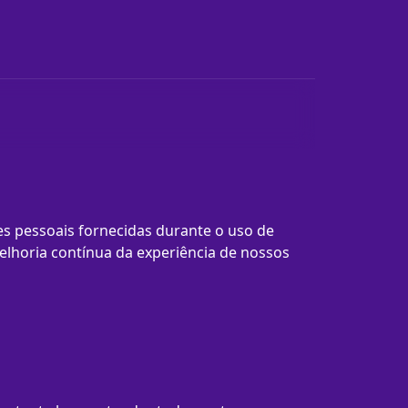
s pessoais fornecidas durante o uso de
elhoria contínua da experiência de nossos