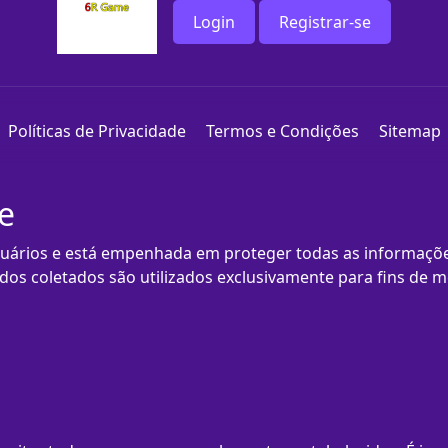
Login
Registrar-se
Políticas de Privacidade
Termos e Condições
Sitemap
de
usuários e está empenhada em proteger todas as informaçõe
os coletados são utilizados exclusivamente para fins de m