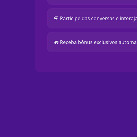
💬 Participe das conversas e interaj
🎁 Receba bônus exclusivos autom