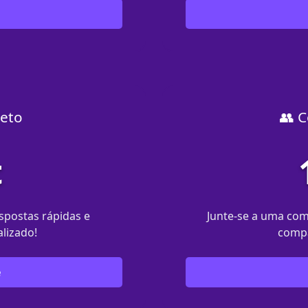
reto
👥 
t
espostas rápidas e
Junte-se a uma com
lizado!
compa
e