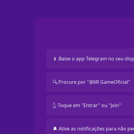
📱 Baixe o app Telegram no seu disp
🔍 Procure por "@6R GameOficial"
👆 Toque em "Entrar" ou "Join"
🔔 Ative as notificações para não p