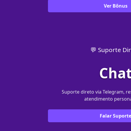
Ver Bônus
💬 Suporte Di
Cha
Suporte direto via Telegram, r
atendimento persona
Falar Suport