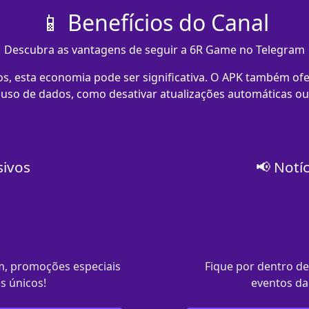
📱 Benefícios do Canal
Descubra as vantagens de seguir a 6R Game no Telegram
os, esta economia pode ser significativa. O APK também o
 uso de dados, como desativar atualizações automáticas ou 
sivos
📢 Notí
m, promoções especiais
Fique por dentro d
s únicos!
eventos da