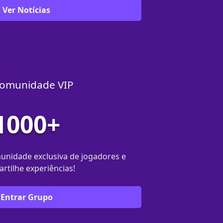
Ver Notícias
Comunidade VIP
1000+
unidade exclusiva de jogadores e
rtilhe experiências!
Entrar Grupo