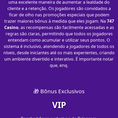
uma excelente maneira de aumentar a lealdade do
cliente e a retenção. Os jogadores são convidados a
ficar de olho nas promoções especiais que podem
trazer maiores bônus à medida que eles jogam. Na
747
Casino
, as recompensas são facilmente acessadas e as
regras são claras, permitindo que todos os jogadores
entendam como acumular e utilizar seus pontos. O
sistema é inclusivo, atendendo a jogadores de todos os
níveis, desde iniciantes até os mais experientes, criando
um ambiente divertido e interativo. É importante notar
que, enq.
🎁 Bônus Exclusivos
VIP