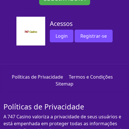
Acessos
Login
Registrar-se
Políticas de Privacidade
Termos e Condições
Sitemap
Políticas de Privacidade
A 747 Casino valoriza a privacidade de seus usuários e
está empenhada em proteger todas as informações