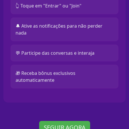
👆 Toque em "Entrar" ou "Join"
🔔 Ative as notificações para não perder
nada
💬 Participe das conversas e interaja
🎁 Receba bônus exclusivos
automaticamente
SEGUIR AGORA