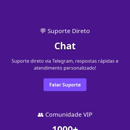
💬 Suporte Direto
Chat
Suporte direto via Telegram, respostas rápidas e
atendimento personalizado!
Falar Suporte
👥 Comunidade VIP
1000+