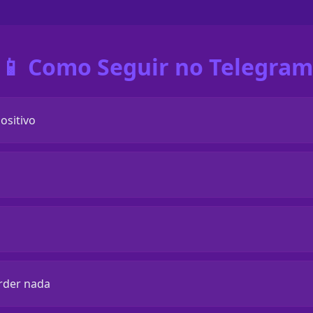
📱 Como Seguir no Telegram
ositivo
erder nada