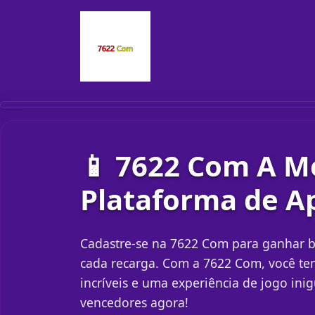
📱 7622 Com A M
Plataforma de A
Cadastre-se na 7622 Com para ganhar 
cada recarga. Com a 7622 Com, você t
incríveis e uma experiência de jogo inig
vencedores agora!