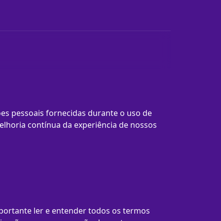
es pessoais fornecidas durante o uso de
elhoria contínua da experiência de nossos
portante ler e entender todos os termos