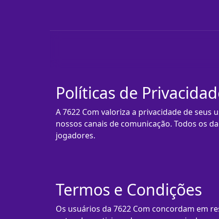
Políticas de Privacida
A 7622 Com valoriza a privacidade de seus
nossos canais de comunicação. Todos os dad
jogadores.
Termos e Condições
Os usuários da 7622 Com concordam em resp