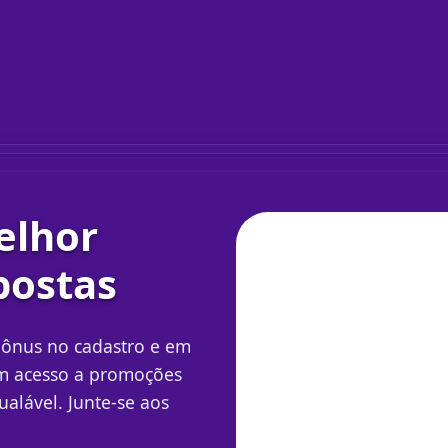
elhor
postas
bônus no cadastro e em
em acesso a promoções
ualável. Junte-se aos