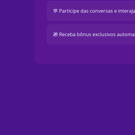
💬 Participe das conversas e interaj
🎁 Receba bônus exclusivos autom