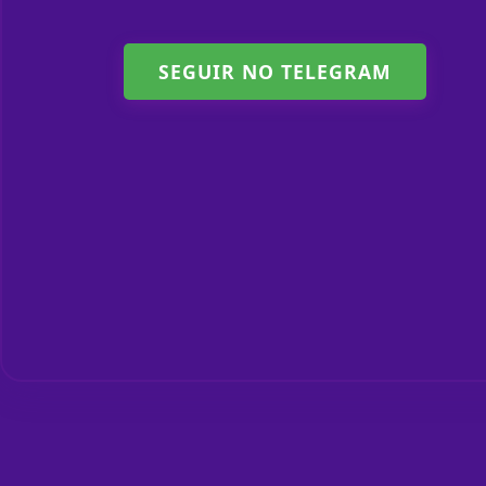
SEGUIR NO TELEGRAM