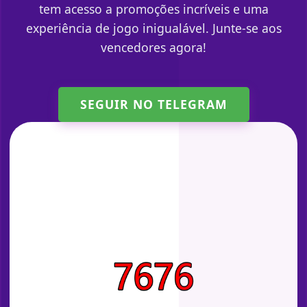
tem acesso a promoções incríveis e uma
experiência de jogo inigualável. Junte-se aos
vencedores agora!
SEGUIR NO TELEGRAM