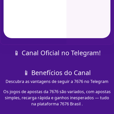
📱 Canal Oficial no Telegram!
📱 Benefícios do Canal
Descubra as vantagens de seguir a 7676 no Telegram
Os jogos de apostas da 7676 são variados, com apostas
simples, recarga rápida e ganhos inesperados — tudo
na plataforma 7676 Brasil .