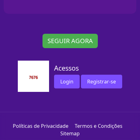
SEGUIR AGORA
Acessos
Login
Registrar-se
Políticas de Privacidade
Termos e Condições
Sitemap