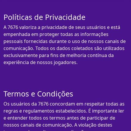
Políticas de Privacidade
A 7676 valoriza a privacidade de seus usuários e está
empenhada em proteger todas as informações
pessoais fornecidas durante o uso de nossos canais de
comunicação. Todos os dados coletados são utilizados
exclusivamente para fins de melhoria contínua da
experiência de nossos jogadores.
Termos e Condições
Os usuários da 7676 concordam em respeitar todas as
regras e regulamentos estabelecidos. É importante ler
e entender todos os termos antes de participar de
nossos canais de comunicação. A violação destes