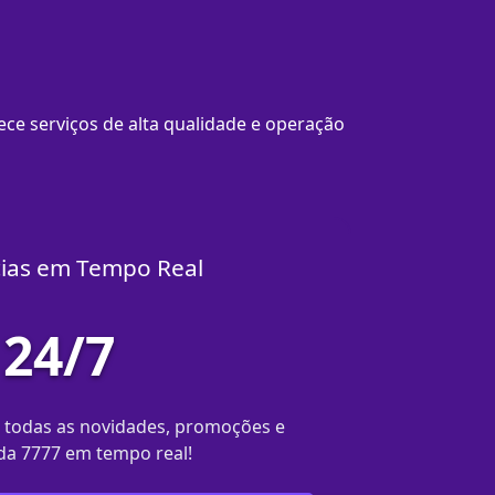
ece serviços de alta qualidade e operação
cias em Tempo Real
24/7
e todas as novidades, promoções e
da 7777 em tempo real!