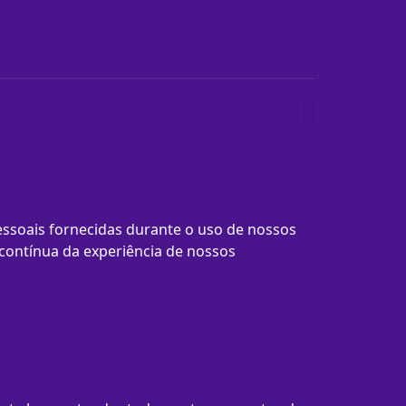
essoais fornecidas durante o uso de nossos
 contínua da experiência de nossos