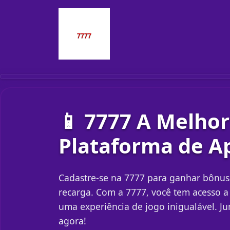
📱 7777 A Melhor
Plataforma de A
Cadastre-se na 7777 para ganhar bônus
recarga. Com a 7777, você tem acesso a
uma experiência de jogo inigualável. J
agora!