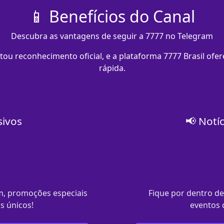
📱 Benefícios do Canal
Descubra as vantagens de seguir a 7777 no Telegram
ou reconhecimento oficial, e a plataforma 7777 Brasil ofer
rápida.
sivos
📢 Notí
m, promoções especiais
Fique por dentro d
s únicos!
eventos 