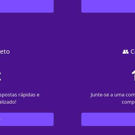
reto
👥 
t
espostas rápidas e
Junte-se a uma com
lizado!
compa
e