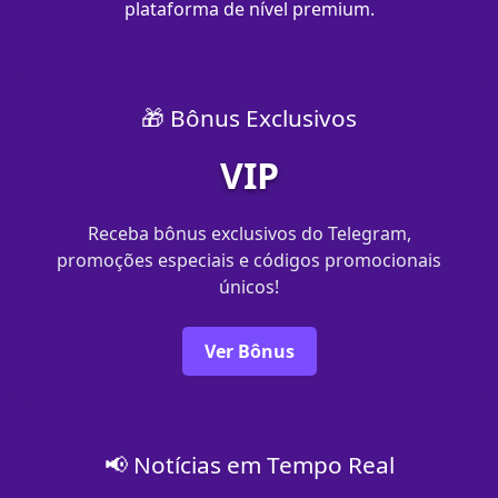
plataforma de nível premium.
🎁 Bônus Exclusivos
VIP
Receba bônus exclusivos do Telegram,
promoções especiais e códigos promocionais
únicos!
Ver Bônus
📢 Notícias em Tempo Real