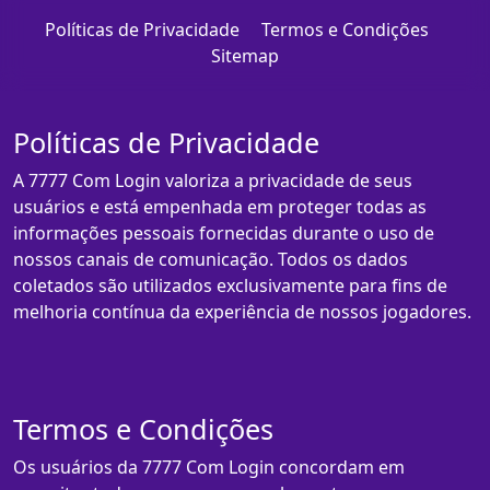
Políticas de Privacidade
Termos e Condições
Sitemap
Políticas de Privacidade
A 7777 Com Login valoriza a privacidade de seus
usuários e está empenhada em proteger todas as
informações pessoais fornecidas durante o uso de
nossos canais de comunicação. Todos os dados
coletados são utilizados exclusivamente para fins de
melhoria contínua da experiência de nossos jogadores.
Termos e Condições
Os usuários da 7777 Com Login concordam em