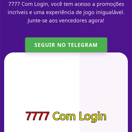
7777 Com Login, você tem acesso a promoções
incríveis e uma experiência de jogo inigualável.
Junte-se aos vencedores agora!
SEGUIR NO TELEGRAM