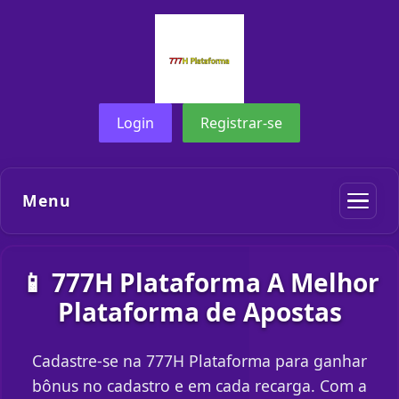
Login
Registrar-se
Menu
📱 777H Plataforma A Melhor
Plataforma de Apostas
Cadastre-se na 777H Plataforma para ganhar
bônus no cadastro e em cada recarga. Com a