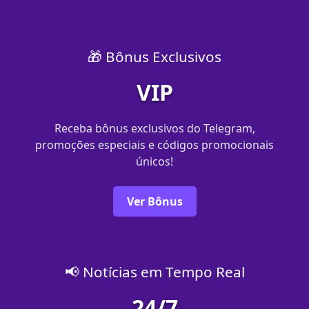
🎁 Bônus Exclusivos
VIP
Receba bônus exclusivos do Telegram,
promoções especiais e códigos promocionais
únicos!
Ver Bônus
📢 Notícias em Tempo Real
24/7