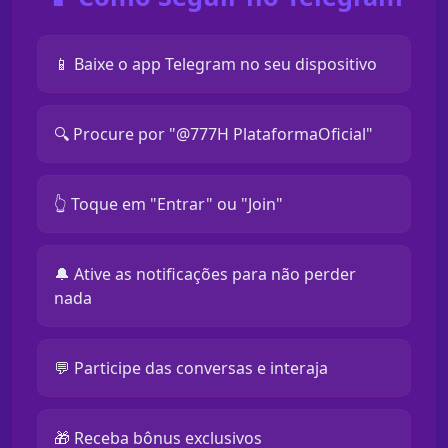
📱 Baixe o app Telegram no seu dispositivo
🔍 Procure por "@777H PlataformaOficial"
👆 Toque em "Entrar" ou "Join"
🔔 Ative as notificações para não perder
nada
💬 Participe das conversas e interaja
🎁 Receba bônus exclusivos