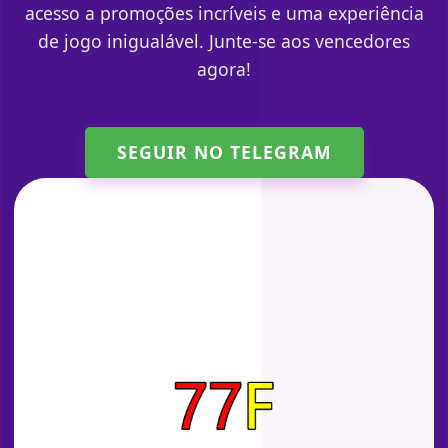
acesso a promoções incríveis e uma experiência
de jogo inigualável. Junte-se aos vencedores
agora!
SEGUIR NO TELEGRAM