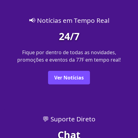
📢 Notícias em Tempo Real
24/7
Fique por dentro de todas as novidades,
promoções e eventos da 77F em tempo real!
Ver Notícias
💬 Suporte Direto
Chat