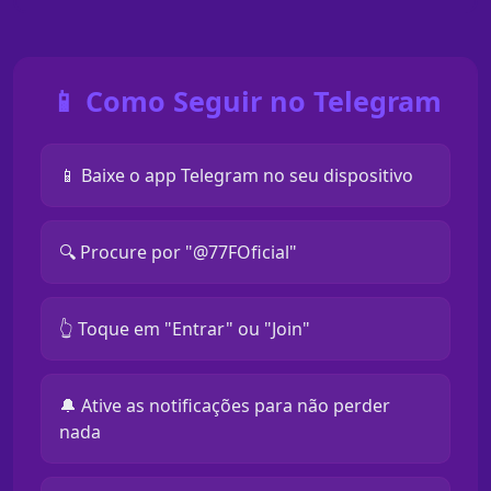
📱 Como Seguir no Telegram
📱 Baixe o app Telegram no seu dispositivo
🔍 Procure por "@77FOficial"
👆 Toque em "Entrar" ou "Join"
🔔 Ative as notificações para não perder
nada