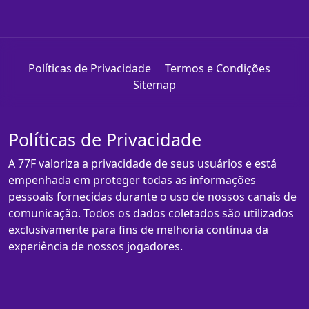
Políticas de Privacidade
Termos e Condições
Sitemap
Políticas de Privacidade
A 77F valoriza a privacidade de seus usuários e está
empenhada em proteger todas as informações
pessoais fornecidas durante o uso de nossos canais de
comunicação. Todos os dados coletados são utilizados
exclusivamente para fins de melhoria contínua da
experiência de nossos jogadores.