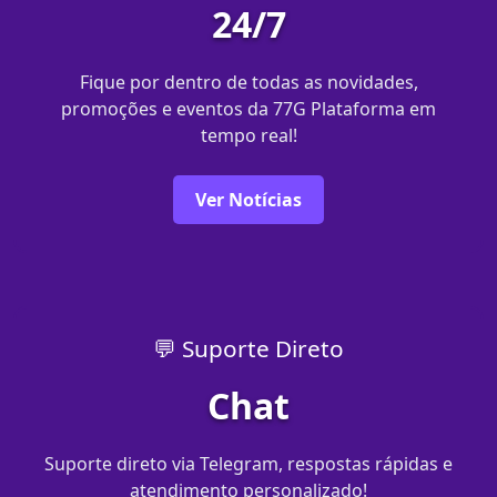
24/7
Fique por dentro de todas as novidades,
promoções e eventos da 77G Plataforma em
tempo real!
Ver Notícias
💬 Suporte Direto
Chat
Suporte direto via Telegram, respostas rápidas e
atendimento personalizado!