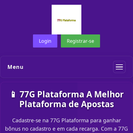
Login
Registrar-se
Menu
📱 77G Plataforma A Melhor
Plataforma de Apostas
Cadastre-se na 77G Plataforma para ganhar
bônus no cadastro e em cada recarga. Com a 77G