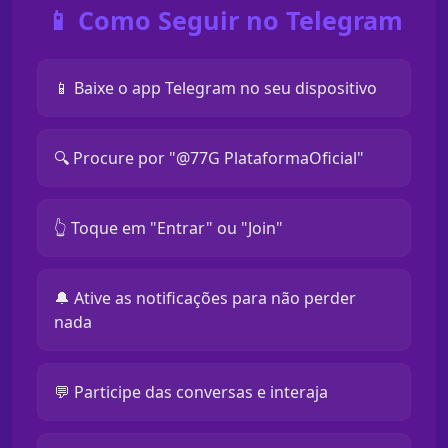
📱 Como Seguir no Telegram
📱 Baixe o app Telegram no seu dispositivo
🔍 Procure por "@77G PlataformaOficial"
👆 Toque em "Entrar" ou "Join"
🔔 Ative as notificações para não perder
nada
💬 Participe das conversas e interaja