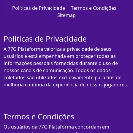
Políticas de Privacidade
Termos e Condições
Sitemap
Políticas de Privacidade
A 77G Plataforma valoriza a privacidade de seus
usuários e está empenhada em proteger todas as
informações pessoais fornecidas durante o uso de
nossos canais de comunicação. Todos os dados
coletados são utilizados exclusivamente para fins de
melhoria contínua da experiência de nossos jogadores.
Termos e Condições
Os usuários da 77G Plataforma concordam em