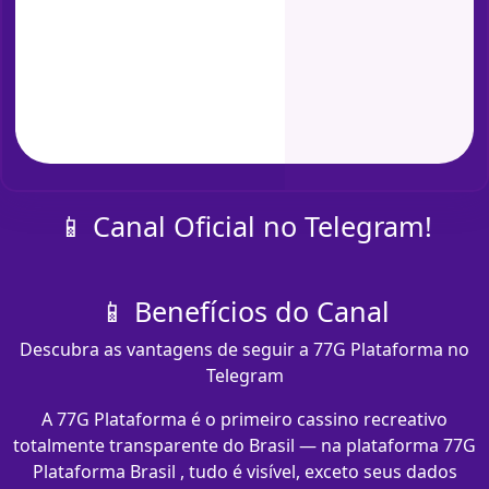
📱 Canal Oficial no Telegram!
📱 Benefícios do Canal
Descubra as vantagens de seguir a 77G Plataforma no
Telegram
A 77G Plataforma é o primeiro cassino recreativo
totalmente transparente do Brasil — na plataforma 77G
Plataforma Brasil , tudo é visível, exceto seus dados