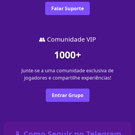
Falar Suporte
👥 Comunidade VIP
1000+
Junte-se a uma comunidade exclusiva de
jogadores e compartilhe experiências!
Entrar Grupo
📱 Como Seguir no Telegram