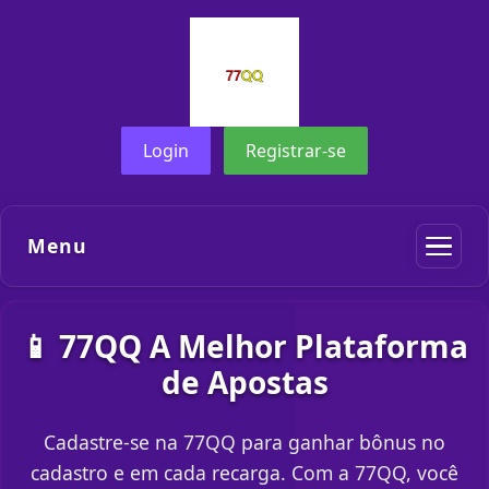
Login
Registrar-se
Menu
📱 77QQ A Melhor Plataforma
de Apostas
Cadastre-se na 77QQ para ganhar bônus no
cadastro e em cada recarga. Com a 77QQ, você