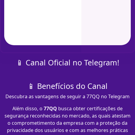
📱 Canal Oficial no Telegram!
📱 Benefícios do Canal
Descubra as vantagens de seguir a 77QQ no Telegram
Além disso, o
77QQ
busca obter certificações de
segurança reconhecidas no mercado, as quais atestam
o comprometimento da empresa com a proteção da
privacidade dos usuários e com as melhores práticas