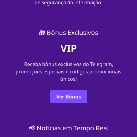
de segurança da informação.
🎁 Bônus Exclusivos
VIP
Receba bônus exclusivos do Telegram,
promoções especiais e códigos promocionais
únicos!
Ver Bônus
📢 Notícias em Tempo Real