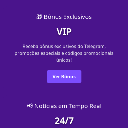
🎁 Bônus Exclusivos
VIP
Receba bônus exclusivos do Telegram,
promoções especiais e códigos promocionais
únicos!
Ver Bônus
📢 Notícias em Tempo Real
24/7