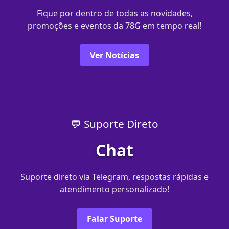
Fique por dentro de todas as novidades,
promoções e eventos da 78G em tempo real!
Ver Notícias
💬 Suporte Direto
Chat
Suporte direto via Telegram, respostas rápidas e
atendimento personalizado!
Falar Suporte