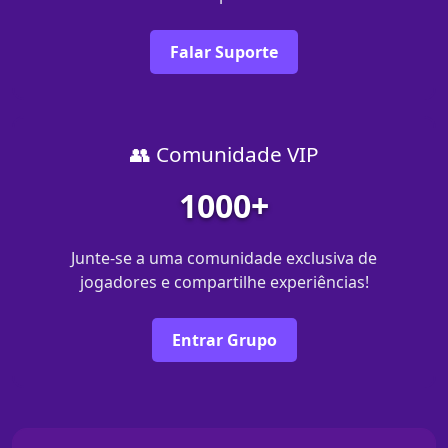
Falar Suporte
👥 Comunidade VIP
1000+
Junte-se a uma comunidade exclusiva de
jogadores e compartilhe experiências!
Entrar Grupo