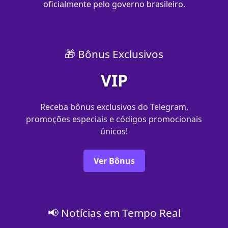
oficialmente pelo governo brasileiro.
🎁 Bônus Exclusivos
VIP
Receba bônus exclusivos do Telegram,
promoções especiais e códigos promocionais
únicos!
Ver Bônus
📢 Notícias em Tempo Real