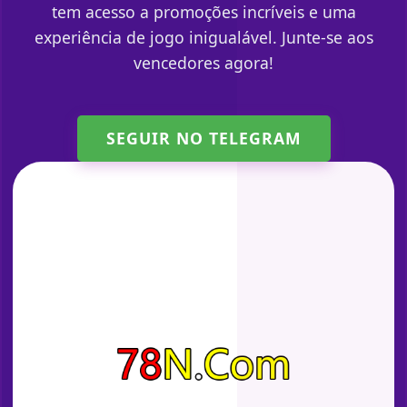
tem acesso a promoções incríveis e uma
experiência de jogo inigualável. Junte-se aos
vencedores agora!
SEGUIR NO TELEGRAM