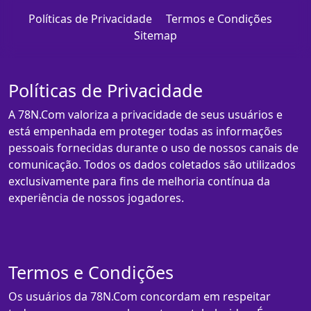
Políticas de Privacidade
Termos e Condições
Sitemap
Políticas de Privacidade
A 78N.Com valoriza a privacidade de seus usuários e
está empenhada em proteger todas as informações
pessoais fornecidas durante o uso de nossos canais de
comunicação. Todos os dados coletados são utilizados
exclusivamente para fins de melhoria contínua da
experiência de nossos jogadores.
Termos e Condições
Os usuários da 78N.Com concordam em respeitar