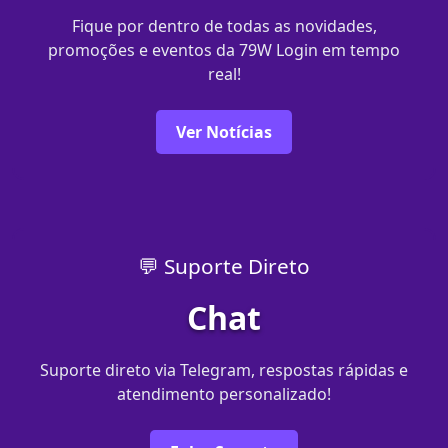
Fique por dentro de todas as novidades,
promoções e eventos da 79W Login em tempo
real!
Ver Notícias
💬 Suporte Direto
Chat
Suporte direto via Telegram, respostas rápidas e
atendimento personalizado!