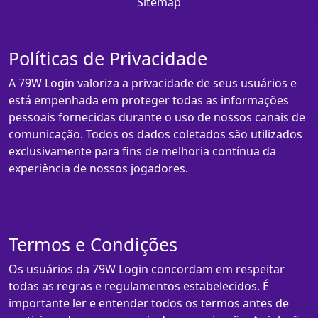
Sitemap
Políticas de Privacidade
A 79W Login valoriza a privacidade de seus usuários e
está empenhada em proteger todas as informações
pessoais fornecidas durante o uso de nossos canais de
comunicação. Todos os dados coletados são utilizados
exclusivamente para fins de melhoria contínua da
experiência de nossos jogadores.
Termos e Condições
Os usuários da 79W Login concordam em respeitar
todas as regras e regulamentos estabelecidos. É
importante ler e entender todos os termos antes de